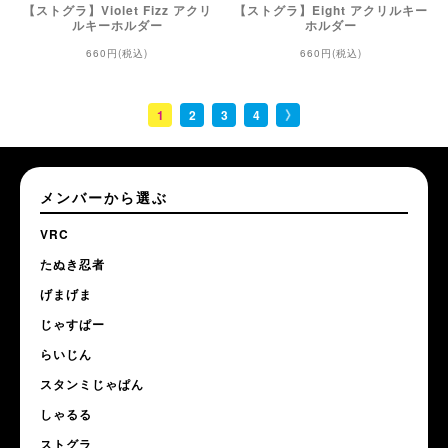
【ストグラ】Violet Fizz アクリ
【ストグラ】Eight アクリルキー
ルキーホルダー
ホルダー
660円(税込)
660円(税込)
1
2
3
4
メンバーから選ぶ
VRC
たぬき忍者
げまげま
じゃすぱー
らいじん
スタンミじゃぱん
しゃるる
ストグラ