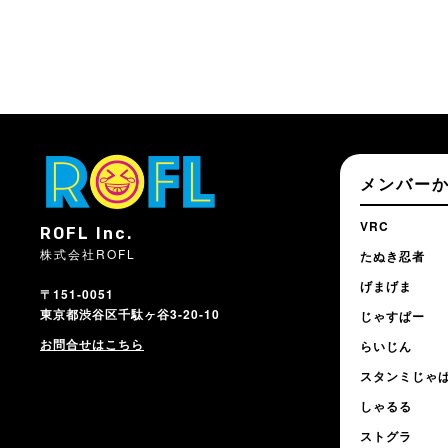
メンバー
VRC
ROFL Inc.
株式会社ROFL
たぬき忍者
げまげま
〒151-0051
東京都渋谷区千駄ヶ谷3-20-10
じゃすぱー
お問合せはこちら
らいじん
スタンミじゃ
しゃるる
ストグラ