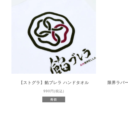
【ストグラ】餡ブレラ ハンドタオル
限界ラバ
990円(税込)
売切