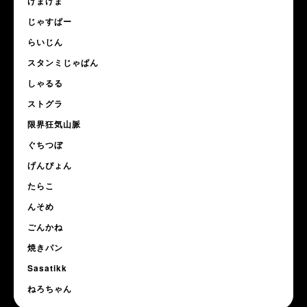
げまげま
じゃすぱー
らいじん
スタンミじゃぱん
しゃるる
ストグラ
限界狂気山脈
ぐちつぼ
げんぴょん
たらこ
んそめ
ごんかね
焼きパン
Sasatikk
ねろちゃん