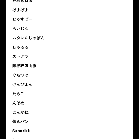
たぬき忍者
げまげま
じゃすぱー
らいじん
スタンミじゃぱん
しゃるる
ストグラ
限界狂気山脈
ぐちつぼ
げんぴょん
たらこ
んそめ
ごんかね
焼きパン
Sasatikk