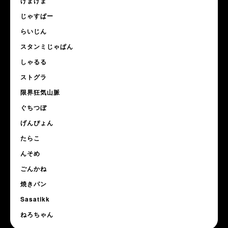
げまげま
じゃすぱー
らいじん
スタンミじゃぱん
しゃるる
ストグラ
限界狂気山脈
ぐちつぼ
げんぴょん
たらこ
んそめ
ごんかね
焼きパン
Sasatikk
ねろちゃん